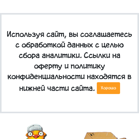
Используя сайт, вы соглашаетесь
с обработкой данных с целью
сбора аналитики. Ссылки на
оферту и политику
Магнит "По-братски"
Магнит "Привал на
полпути"
конфиденциальности находятся в
190,00 РУБ
190,00 РУБ
нижней части сайта.
Хорошо
Купить
Купить