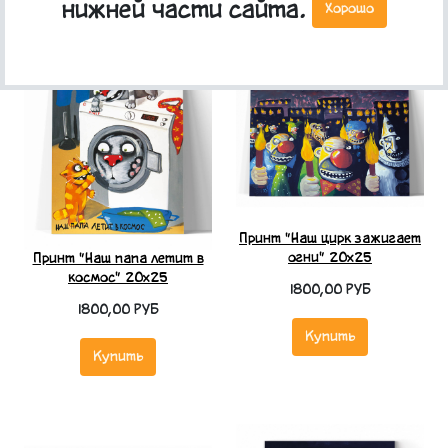
нижней части сайта.
Хорошо
Принт "Наш цирк зажигает
огни" 20x25
Принт "Наш папа летит в
космос" 20x25
1800,00 РУБ
1800,00 РУБ
Купить
Купить