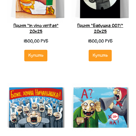
Принт "Бабушка 007!"
Принт "In vino veritas"
20x25
20x25
1800,00 РУБ
1800,00 РУБ
Купить
Купить