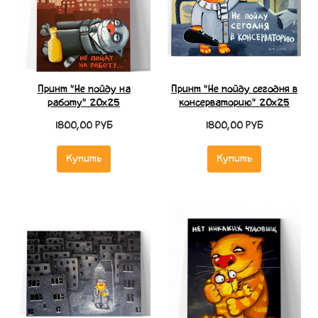
Принт "Не пойду на
Принт "Не пойду сегодня в
работу" 20x25
консерваторию" 20х25
1800,00 РУБ
1800,00 РУБ
Купить
Купить