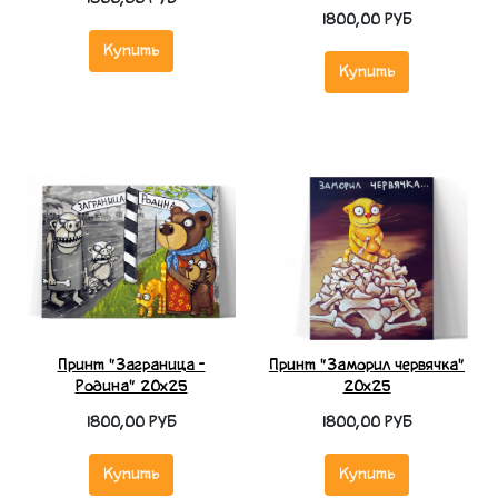
1800,00 РУБ
Купить
Купить
Принт "Заграница -
Принт "Заморил червячка"
Родина" 20х25
20х25
1800,00 РУБ
1800,00 РУБ
Купить
Купить