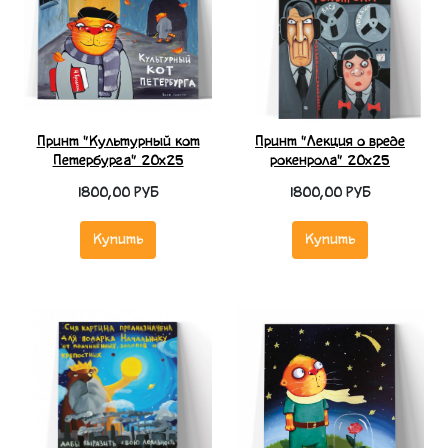
Принт "Культурный кот
Принт "Лекция о вреде
Петербурга" 20х25
рокенрола" 20x25
1800,00 РУБ
1800,00 РУБ
Купить
Купить