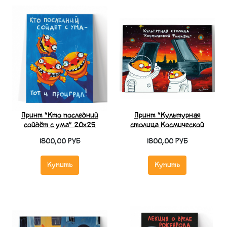
Принт "Кто последний
Принт "Культурная
сойдёт с ума" 20x25
столица Космической
Федерации" 20х25
1800,00 РУБ
1800,00 РУБ
Купить
Купить