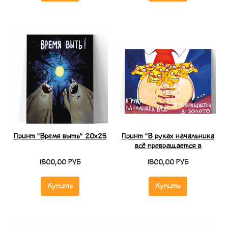
Принт "Время выть" 20х25
Принт "В руках начальника
всё превращается в
золото" 20х25
1800,00 РУБ
1800,00 РУБ
Купить
Купить