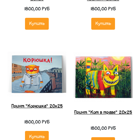
1800,00 РУБ
1800,00 РУБ
Купить
Купить
Принт "Корюшка" 20x25
Принт "Кот в траве" 20x25
1800,00 РУБ
1800,00 РУБ
Купить