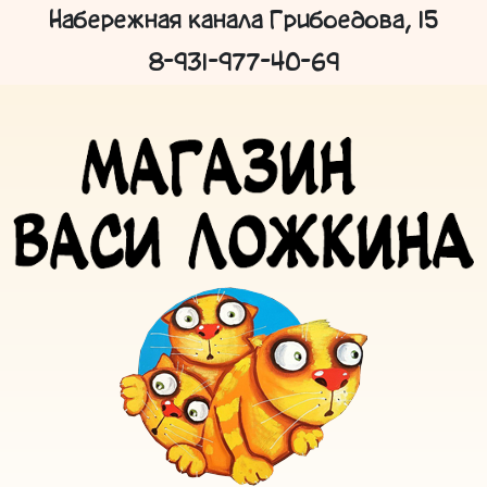
Набережная канала Грибоедова, 15
8-931-977-40-69