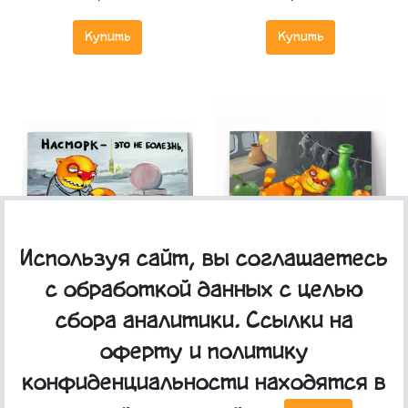
Купить
Купить
Используя сайт, вы соглашаетесь
Принт "Натюрморт с
с обработкой данных с целью
котом" 20x25
Принт "Насморк - это не
болезнь" 20х25
сбора аналитики. Ссылки на
1800,00 РУБ
1800,00 РУБ
оферту и политику
Купить
конфиденциальности находятся в
Купить