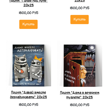
20x25
Принт "Голые при луне"
20x25
1800,00 РУБ
1800,00 РУБ
Купить
Купить
Принт "Давай вместе
Принт "Дама в вечернем
деградировать" 20x25
туалете" 20х25
1800,00 РУБ
1800,00 РУБ