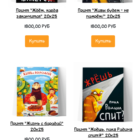
Принт "Ждём, когда
Принт "Живы будем - не
закончится" 20x25
помрём!" 20x25
1800,00 РУБ
1800,00 РУБ
Купить
Купить
Принт "Жизнь с бородой"
20x25
Принт "Жрёшь, пока Родина
спит?" 20х25
1800,00 РУБ