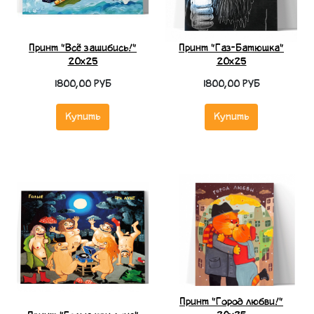
Принт "Всё зашибись!"
Принт "Газ-Батюшка"
20х25
20х25
1800,00 РУБ
1800,00 РУБ
Купить
Купить
Принт "Город любви!"