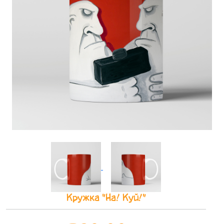
Кружка "На! Куй!"