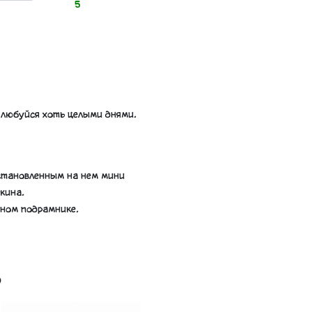
5
любуйся хоть целыми днями.
становленным на нем мини
кина.
янном подрамнике.
ь