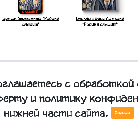
Брелок деревянный "Родина
Блокнот Васи Ложкина
слышит"
"Родина слышит"
соглашаетесь с обработкой 
ферту и политику конфиде
нижней части сайта.
Хорошо
3D стикер "Родина знает"
3D стикеры парные "Родина"