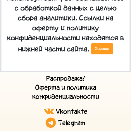
Размер 25х15 см.
с обработкой данных с целью
сбора аналитики. Ссылки на
оферту и политику
конфиденциальности находятся в
Главная
нижней части сайта.
Хорошо
О нас
Доставка и оплата
Контакты
Распродажа!
Оферта и политика
конфиденциальности
Vkontakte
Telegram