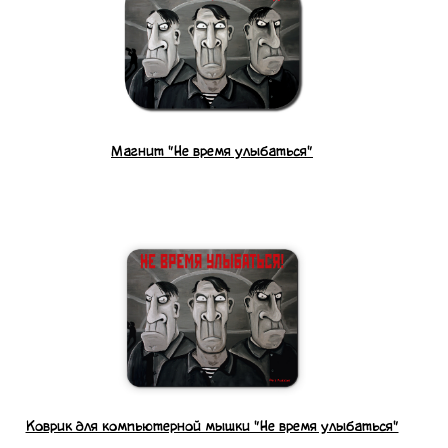
Магнит "Не время улыбаться"
Коврик для компьютерной мышки "Не время улыбаться"