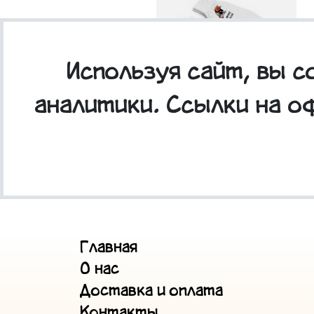
Используя сайт, вы 
аналитики. Ссылки на о
Носки белые "Климат такой"
Главная
О нас
Доставка и оплата
Контакты