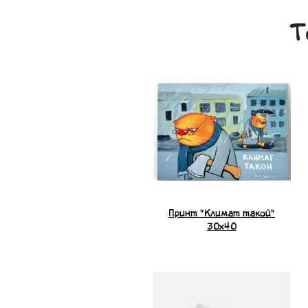
Т
Принт "Климат такой"
30x40