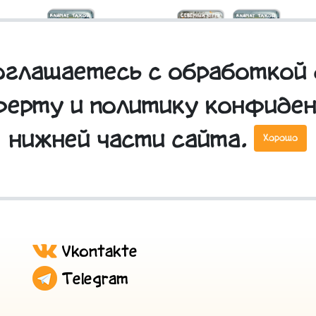
соглашаетесь с обработкой 
ферту и политику конфиде
3D стикер "Климат такой"
3D стикеры парные
"Северный ветер"
нижней части сайта.
Хорошо
Vkontakte
Telegram